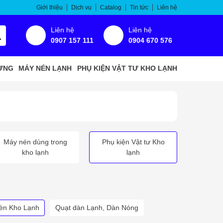
Giới thiệu
Dịch vụ
Catalog
Tin tức
Liên hệ
Liên hệ
Liên hệ
0907 157 111
0904 670 576
ƯNG
MÁY NÉN LẠNH
PHỤ KIỆN VẬT TƯ KHO LẠNH
Máy nén dùng trong
Phụ kiện Vật tư Kho
kho lạnh
lạnh
èn Kho Lạnh
Quạt dàn Lạnh, Dàn Nóng