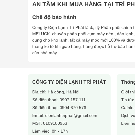
AN TÂM KHI MUA HÀNG TẠI TRÍ P
Chế độ bảo hành
Công ty Điện Lạnh Trí Phát là đại lý Phân phối chính
MELUCK. chuyển phân phối cụm máy nén , dàn lạnh,
dụng cho kho lạnh. tất cả máy móc mới 100% và đượ
tháng kể từ khi giao hàng. hàng được hỗ trợ bảo hàn
của nhà máy
CÔNG TY ĐIỆN LẠNH TRÍ PHÁT
Thông
Địa chỉ: Hà đông, Hà Nội
Giới th
Số điện thoại:
0907 157 111
Tin tức
Số điện thoại:
0904 670 576
Catalo
Email:
dienlanhtriphat@gmail.com
Dịch v
MST: 0109180953
Liên h
Làm việc: 8h - 17h