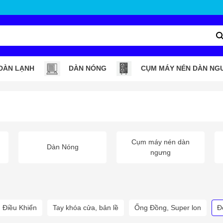
DÀN LẠNH
DÀN NÓNG
CỤM MÁY NÉN DÀN NG
Cụm máy nén dàn
Dàn Nóng
ngưng
 Điều Khiển
Tay khóa cửa, bản lề
Ống Đồng, Super lon
Đ