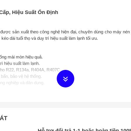
Cấp, Hiệu Suất Ổn Định
, được sản xuất theo công nghệ hiện đại, chuyên dùng cho máy nén l
éo dài tuổi thọ và duy trì hiệu suất làm lạnh tối ưu.
ống mài mòn hiệu quả.
ì hiệu suất làm lạnh.
ho R22, R134a, R404A, R407C,...
bẩn, bảo vệ hệ thống.
ng nghiệp và dân dụng.
m lạnh.
o lạnh.
y chế biến thực phẩm.
HÁT
22, R134a, R404A, R407C,...
Hỗ trợ đổi trả 1-1 hoặc hoàn tiền 10