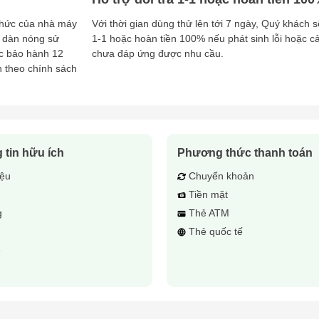
 và môi chất lạnh.
 thức của nhà máy
Với thời gian dùng thử lên tới 7 ngày, Quý khách s
 dàn nóng sử
1-1 hoặc hoàn tiền 100% nếu phát sinh lỗi hoặc 
ếp và độ ẩm cao.
c bảo hành 12
chưa đáp ứng được nhu cầu.
hiệu suất tốt nhất.
h theo chính sách
của nhà sản xuất.
 lạnh Suniso
chính hãng, đảm bảo chất lượng cao với giá tốt nhất. 
 tin hữu ích
Phương thức thanh toán
hi tiết! 🚀
iệu
Chuyển khoản
Tiền mặt
g
Thẻ ATM
ụ
Thẻ quốc tế
ệ