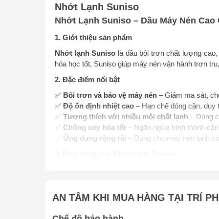
Nhớt Lạnh Suniso
Nhớt Lạnh Suniso – Dầu Máy Nén Cao 
1. Giới thiệu sản phẩm
Nhớt lạnh Suniso
là dầu bôi trơn chất lượng cao
hóa học tốt, Suniso giúp máy nén vận hành trơn tru, k
2. Đặc điểm nổi bật
✅
Bôi trơn và bảo vệ máy nén
– Giảm ma sát, ch
✅
Độ ổn định nhiệt cao
– Hạn chế đóng cặn, duy tr
✅
Tương thích với nhiều môi chất lạnh
– Dùng c
✅
Chống oxy hóa tốt
– Ngăn ngừa hình thành cặn 
✅
Ứng dụng rộng rãi
– Dùng cho máy nén lạnh cô
3. Ứng dụng của Nhớt Lạnh Suniso
🔹 Máy nén lạnh piston và trục vít trong hệ thống là
🔹 Hệ thống điều hòa không khí, tủ lạnh, tủ đông, kh
🔹 Hệ thống làm lạnh công nghiệp, siêu thị, nhà má
AN TÂM KHI MUA HÀNG TẠI TRÍ P
🔹 Dùng cho các loại môi chất lạnh phổ biến như R
4. Hướng dẫn sử dụng & bảo quản
Chế độ bảo hành