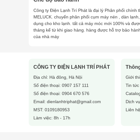
Chọn đúng loại nhớt Suniso phù hợp với máy nén
Công ty Điện Lạnh Trí Phát là đại lý Phân phối chính
MELUCK. chuyển phân phối cụm máy nén , dàn lạnh,
Bảo quản nơi thoáng mát, tránh ánh nắng trực ti
dụng cho kho lạnh. tất cả máy móc mới 100% và đượ
Không trộn lẫn với các loại dầu khác để đảm bảo 
tháng kể từ khi giao hàng. hàng được hỗ trợ bảo hàn
Kiểm tra và thay nhớt định kỳ theo khuyến nghị 
của nhà máy
5. Mua Nhớt Lạnh Suniso Ở Đâu?
Công ty Điện Lạnh Trí Phát chuyên phân phối
nhớt
tận tâm.
CÔNG TY ĐIỆN LẠNH TRÍ PHÁT
Thông
📞
Liên hệ ngay
để nhận báo giá tốt nhất và tư vấn c
Địa chỉ: Hà đông, Hà Nội
Giới th
Số điện thoại:
0907 157 111
Tin tức
Số điện thoại:
0904 670 576
Catalo
Email:
dienlanhtriphat@gmail.com
Dịch v
MST: 0109180953
Liên h
Làm việc: 8h - 17h