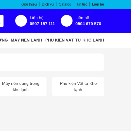
Giới thiệu
Dịch vụ
Catalog
Tin tức
Liên hệ
Liên hệ
Liên hệ
0907 157 111
0904 670 576
ƯNG
MÁY NÉN LẠNH
PHỤ KIỆN VẬT TƯ KHO LẠNH
Máy nén dùng trong
Phụ kiện Vật tư Kho
kho lạnh
lạnh