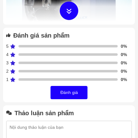
Đánh giá sản phẩm
5
0%
4
0%
3
0%
2
0%
Dàn lạnh Meluck DL2.2/351EA
1
0%
Tùy theo nhiệt độ khác nhau Meluck sản xuất ra 3 dòng sản
Đánh giá
phẩm: DL, DD, DJ.
Dòng DL chủ yếu sử dụng làm mát không khí trong khoảng 0
độ C (Khu chế biến, kho bảo quản nông sản)
Thảo luận sản phẩm
Dòng DD dãy nhiệt độ trong khoảng -18 độ C (chủ yếu sử
dụng cho kho lạnh trữ đông)
Dòng DJ nhiệt độ hoạt động từ -18 độ C ~ -25 độ C.