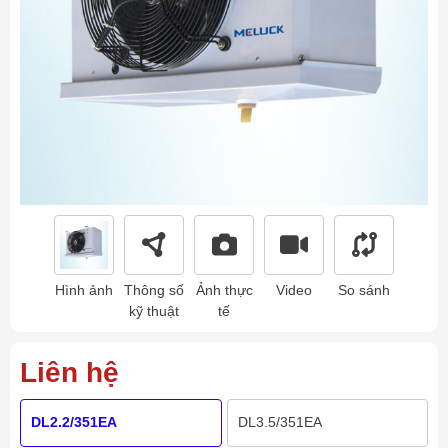
Hình ảnh
Thông số
Ảnh thực
Video
So sánh
kỹ thuật
tế
Liên hệ
DL2.2/351EA
DL3.5/351EA